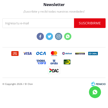
Newsletter
¡Suscribite y recibí todas nuestras novedades!
SUSCRIBIRME




© Copyright 2026 / El Clon