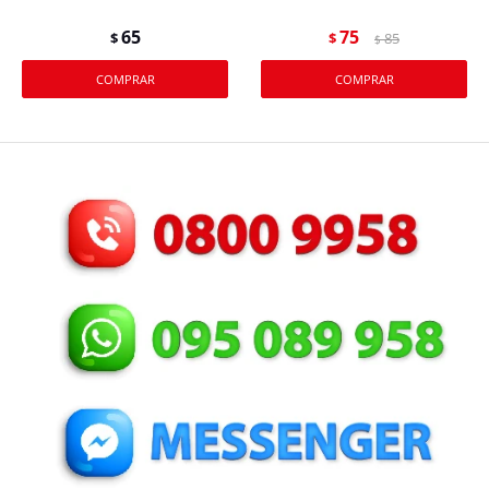
65
75
$
$
85
$