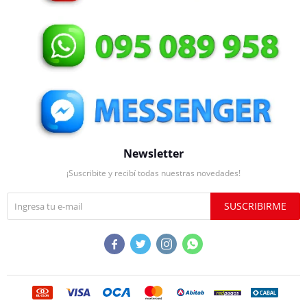
Newsletter
¡Suscribite y recibí todas nuestras novedades!
SUSCRIBIRME



