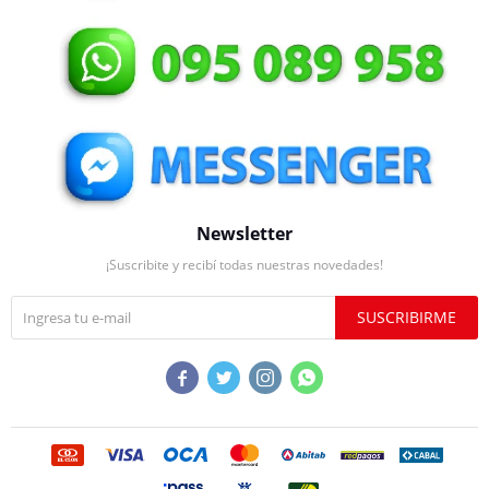
Newsletter
¡Suscribite y recibí todas nuestras novedades!
SUSCRIBIRME



