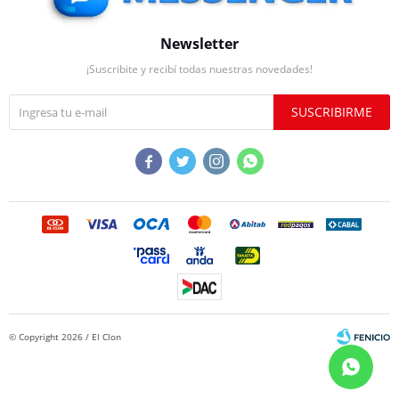
Newsletter
¡Suscribite y recibí todas nuestras novedades!
SUSCRIBIRME




© Copyright 2026 / El Clon