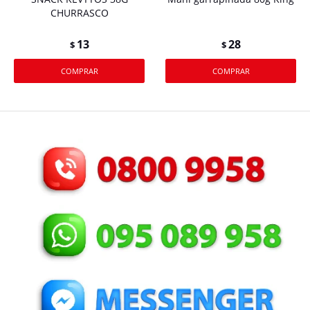
CHURRASCO
13
28
$
$