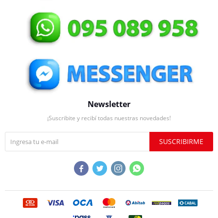
Newsletter
¡Suscribite y recibí todas nuestras novedades!
SUSCRIBIRME



