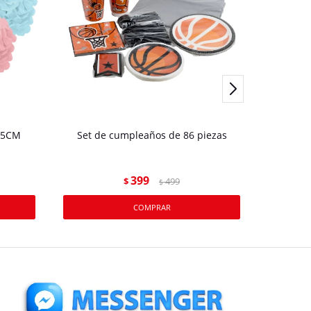
25CM
Set de cumpleaños de 86 piezas
PULSER
399
$
499
$