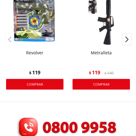
Revolver
Metralleta
119
119
$
$
149
$