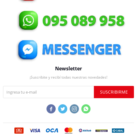
Newsletter
¡Suscribite y recibí todas nuestras novedades!
SUSCRIBIRME



