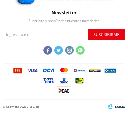
Newsletter
¡Suscribite y recibí todas nuestras novedades!
SUSCRIBIRME




© Copyright 2026 / El Clon