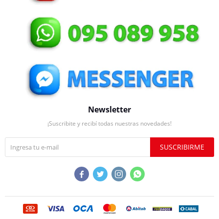
Newsletter
¡Suscribite y recibí todas nuestras novedades!
SUSCRIBIRME



