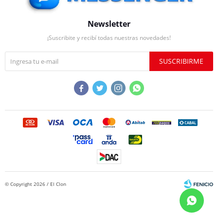
Newsletter
¡Suscribite y recibí todas nuestras novedades!
SUSCRIBIRME




© Copyright 2026 / El Clon