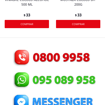
500 ML
200G
33
33
$
$