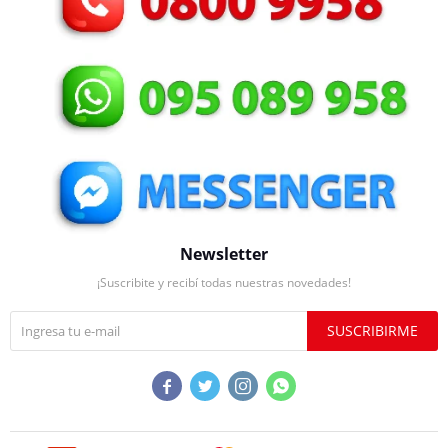
Newsletter
¡Suscribite y recibí todas nuestras novedades!
SUSCRIBIRME



