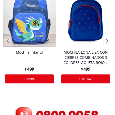
Mochila infantil
MOCHILA LONA LISA CON
CIERRES COMBINADOS 3
COLORES VIOLETA ROJO Y
AZUL 41X32X11CM 27476
499
499
$
$