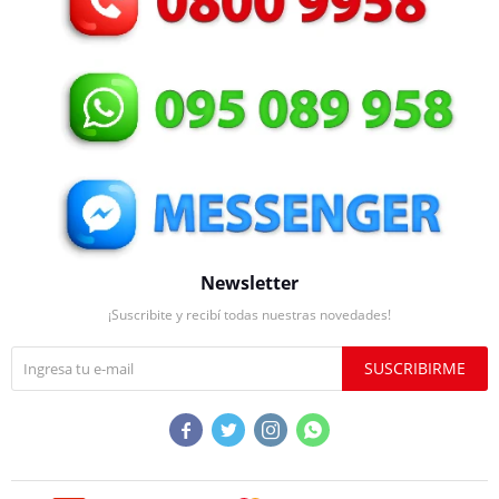
Newsletter
¡Suscribite y recibí todas nuestras novedades!
SUSCRIBIRME



