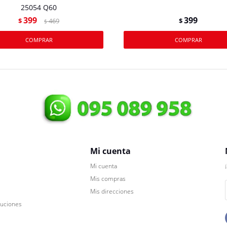
25054 Q60
399
399
$
469
$
$
Mi cuenta
Mi cuenta
Mis compras
Mis direcciones
luciones