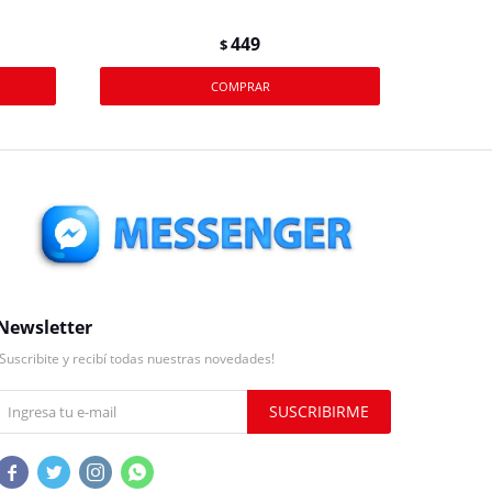
449
$
Newsletter
¡Suscribite y recibí todas nuestras novedades!
SUSCRIBIRME



