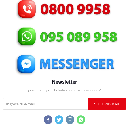
Newsletter
¡Suscribite y recibí todas nuestras novedades!
SUSCRIBIRME



