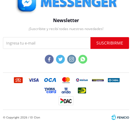
Newsletter
¡Suscribite y recibí todas nuestras novedades!
SUSCRIBIRME




© Copyright 2026 / El Clon