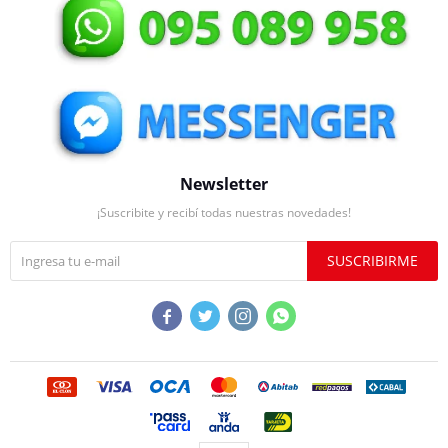
Newsletter
¡Suscribite y recibí todas nuestras novedades!
SUSCRIBIRME



