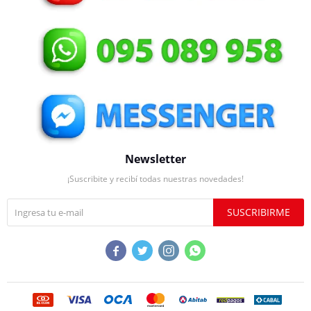
Newsletter
¡Suscribite y recibí todas nuestras novedades!
SUSCRIBIRME



