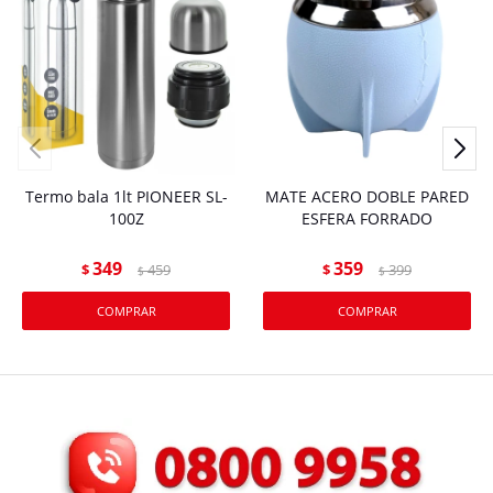
Termo bala 1lt PIONEER SL-
MATE ACERO DOBLE PARED
100Z
ESFERA FORRADO
349
359
$
459
$
399
$
$