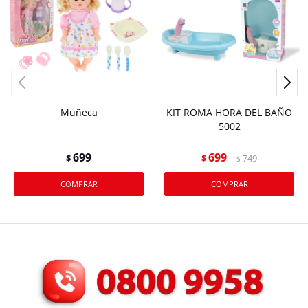
Muñeca
KIT ROMA HORA DEL BAÑO
5002
699
699
$
$
749
$