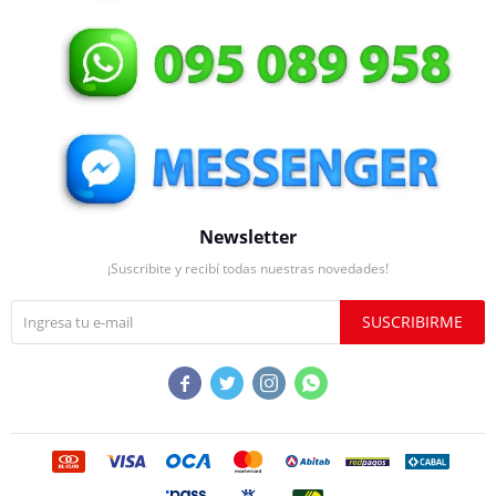
Newsletter
¡Suscribite y recibí todas nuestras novedades!
SUSCRIBIRME



