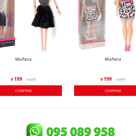
Muñeca
Muñeca
199
199
$
229
$
219
$
$