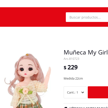
Muñeca My Girl
810723
229
$
Medida 22cm
1