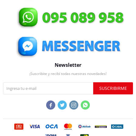
Newsletter
¡Suscribite y recibí todas nuestras novedades!
SUSCRIBIRME



