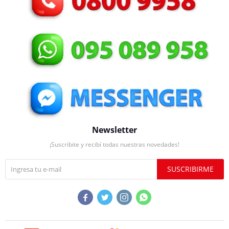
Newsletter
¡Suscribite y recibí todas nuestras novedades!
SUSCRIBIRME



