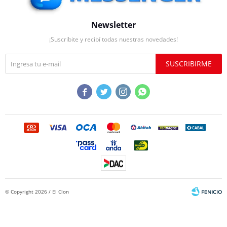
Newsletter
¡Suscribite y recibí todas nuestras novedades!
SUSCRIBIRME




© Copyright 2026 / El Clon