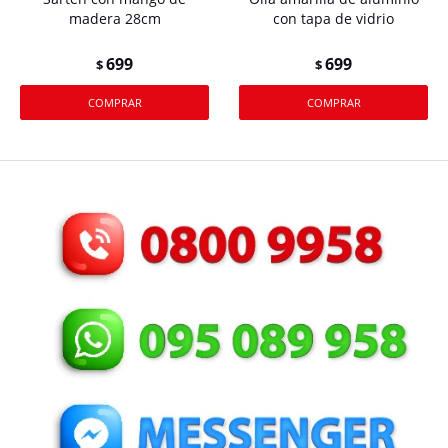
madera 28cm
con tapa de vidrio
699
699
$
$