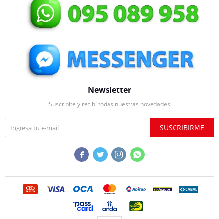
Newsletter
¡Suscribite y recibí todas nuestras novedades!
SUSCRIBIRME



