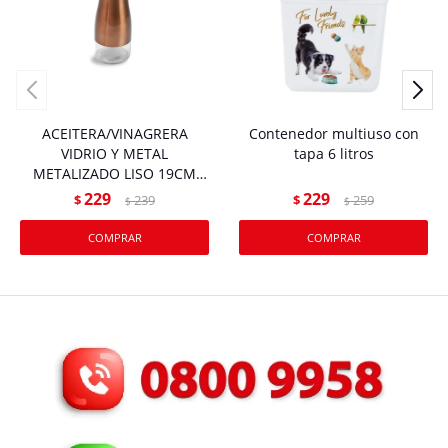
ACEITERA/VINAGRERA
Contenedor multiuso con
VIDRIO Y METAL
tapa 6 litros
METALIZADO LISO 19CM
1PCS 83852
229
229
$
239
$
259
$
$