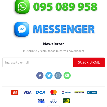
Newsletter
¡Suscribite y recibí todas nuestras novedades!
SUSCRIBIRME



