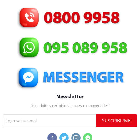
Newsletter
¡Suscribite y recibí todas nuestras novedades!
SUSCRIBIRME



