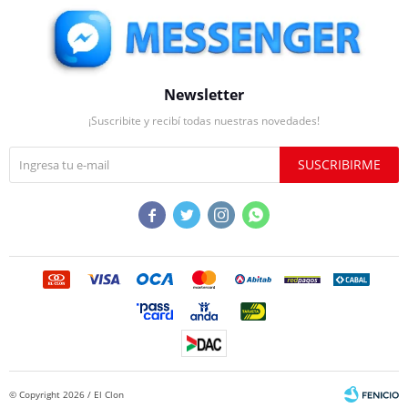
Newsletter
¡Suscribite y recibí todas nuestras novedades!
SUSCRIBIRME




© Copyright 2026 / El Clon