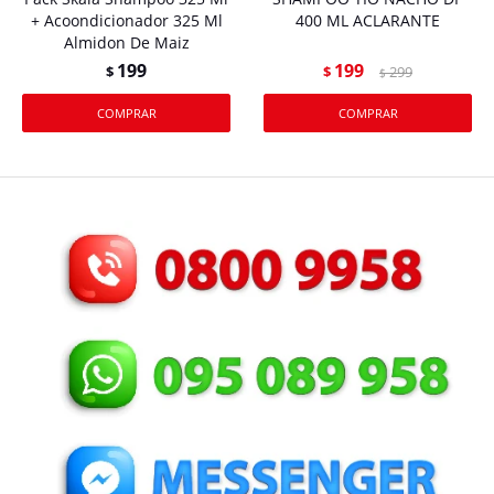
+ Acoondicionador 325 Ml
400 ML ACLARANTE
Almidon De Maiz
199
199
$
$
299
$