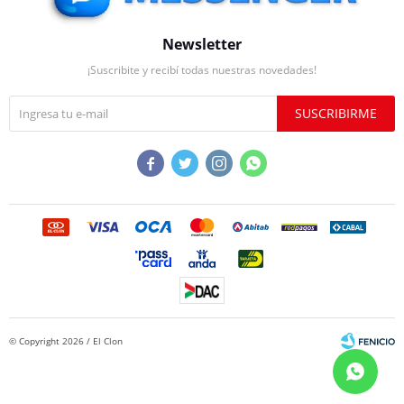
Newsletter
¡Suscribite y recibí todas nuestras novedades!
SUSCRIBIRME




© Copyright 2026 / El Clon