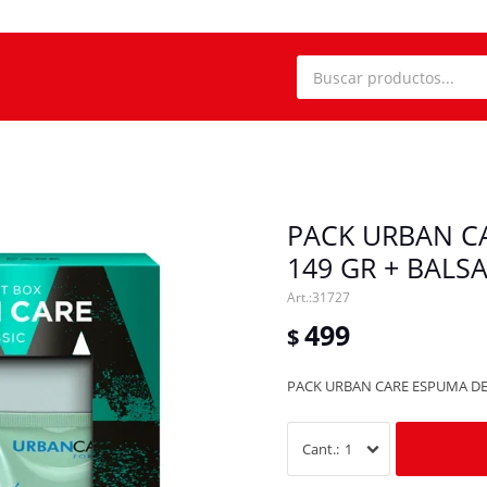
PACK URBAN C
149 GR + BALS
31727
499
$
PACK URBAN CARE ESPUMA DE 
1