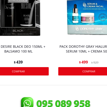
 DESIRE BLACK DEO 150ML +
PACK DOROTHY GRAY HIALU
BALSAMO 100 ML
SERUM 10ML + CREMA 5
439
499
$
$
529
$