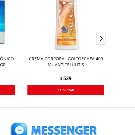
RÓNICO
CREMA CORPORAL GOICOECHEA 400
CREMA 
0GR
ML ANTICELULITIS
529
$