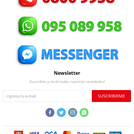
Newsletter
¡Suscribite y recibí todas nuestras novedades!
SUSCRIBIRME



