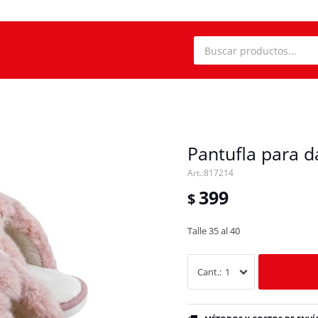
Pantufla para 
817214
399
$
Talle 35 al 40
1