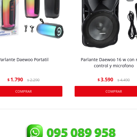
Parlante Daewoo Portatil
Parlante Daewoo 16 w con 
control y microfono
1.790
3.590
$
2.290
$
4.490
$
$