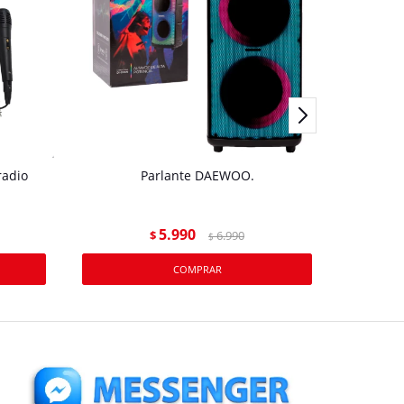
radio
Parlante DAEWOO.
PAR
5.990
$
6.990
$