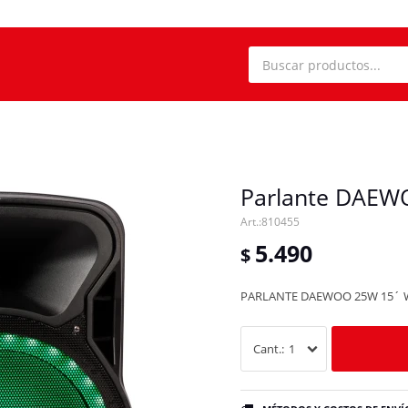
Parlante DAE
810455
5.490
$
PARLANTE DAEWOO 25W 15´ 
1