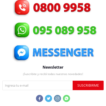
Newsletter
¡Suscribite y recibí todas nuestras novedades!
SUSCRIBIRME



