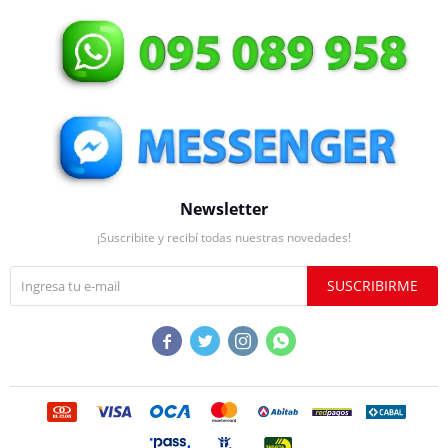
Newsletter
¡Suscribite y recibí todas nuestras novedades!
SUSCRIBIRME



