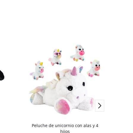
Peluche de unicornio con alas y 4
Perro de
hijos