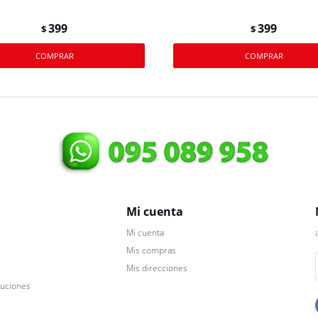
399
399
$
$
Mi cuenta
Mi cuenta
Mis compras
Mis direcciones
luciones