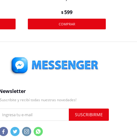
599
$
Newsletter
¡Suscribite y recibí todas nuestras novedades!
SUSCRIBIRME



