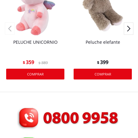
PELUCHE UNICORNIO
Peluche elefante
359
399
$
389
$
$