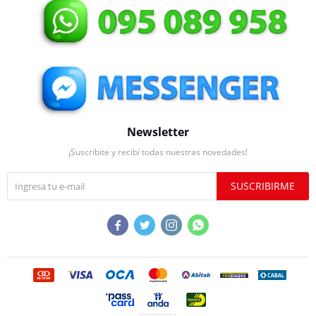
Newsletter
¡Suscribite y recibí todas nuestras novedades!
SUSCRIBIRME



