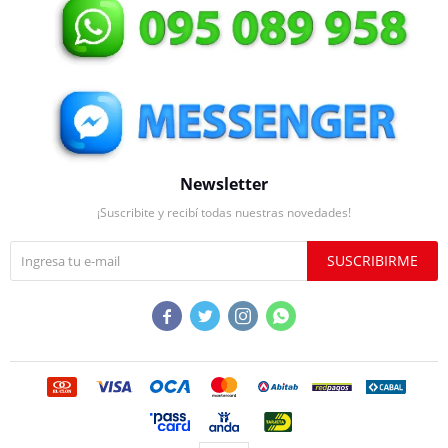
Newsletter
¡Suscribite y recibí todas nuestras novedades!
SUSCRIBIRME



