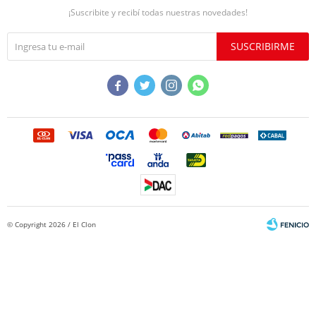
¡Suscribite y recibí todas nuestras novedades!
SUSCRIBIRME




© Copyright 2026 / El Clon