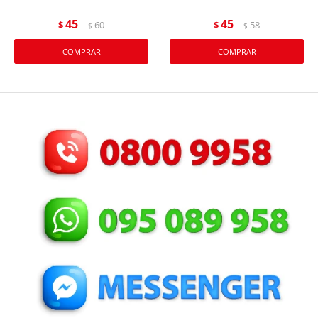
45
45
$
60
$
58
$
$