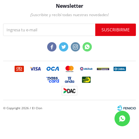
Newsletter
¡Suscribite y recibí todas nuestras novedades!
SUSCRIBIRME




© Copyright 2026 / El Clon