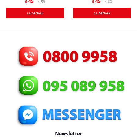
45
45
$
58
$
60
$
$
Newsletter