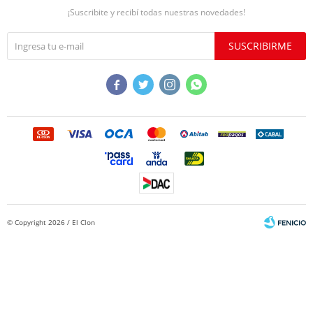
¡Suscribite y recibí todas nuestras novedades!
SUSCRIBIRME




© Copyright 2026 / El Clon