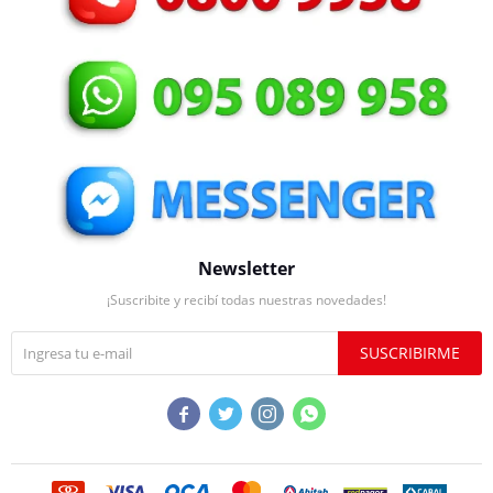
Newsletter
¡Suscribite y recibí todas nuestras novedades!
SUSCRIBIRME



