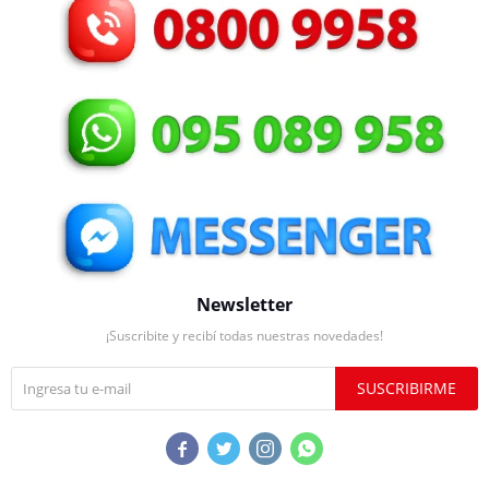
Newsletter
¡Suscribite y recibí todas nuestras novedades!
SUSCRIBIRME



