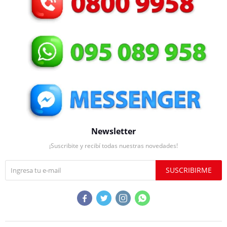
Newsletter
¡Suscribite y recibí todas nuestras novedades!
SUSCRIBIRME



