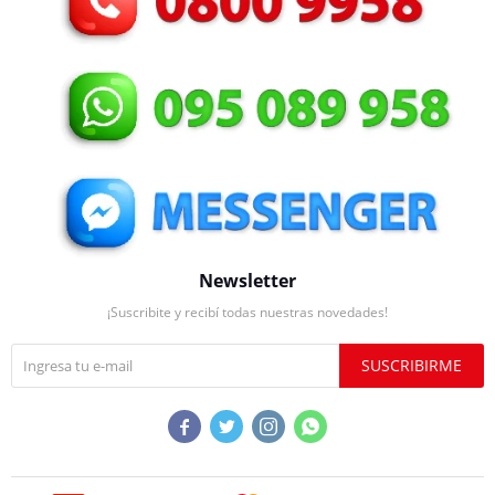
Newsletter
¡Suscribite y recibí todas nuestras novedades!
SUSCRIBIRME



