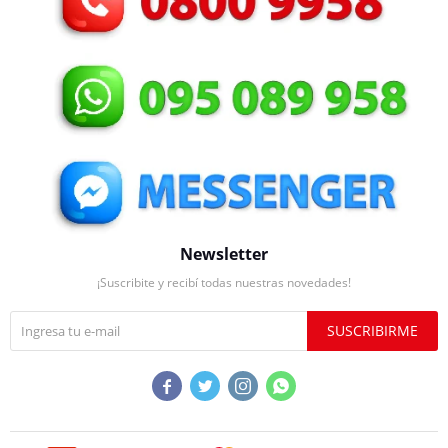
Newsletter
¡Suscribite y recibí todas nuestras novedades!
SUSCRIBIRME



