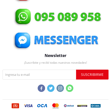
Newsletter
¡Suscribite y recibí todas nuestras novedades!
SUSCRIBIRME



