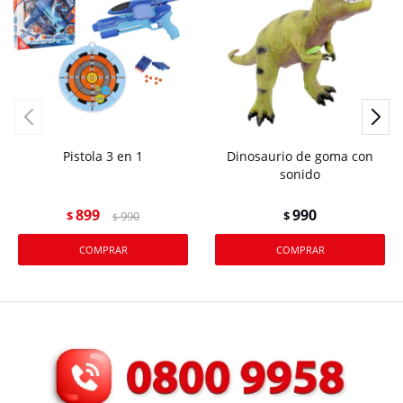
Pistola 3 en 1
Dinosaurio de goma con
sonido
899
990
$
990
$
$