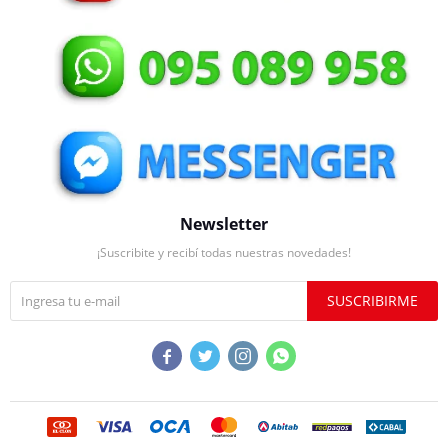
Newsletter
¡Suscribite y recibí todas nuestras novedades!
SUSCRIBIRME



