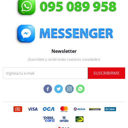
Newsletter
¡Suscribite y recibí todas nuestras novedades!
SUSCRIBIRME



