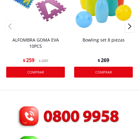
ALFOMBRA GOMA EVA
Bowling set 8 piezas
10PCS
259
269
$
289
$
$