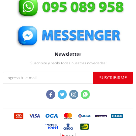
Newsletter
¡Suscribite y recibí todas nuestras novedades!
SUSCRIBIRME



