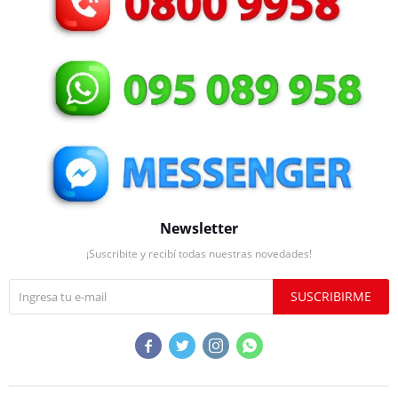
Newsletter
¡Suscribite y recibí todas nuestras novedades!
SUSCRIBIRME



