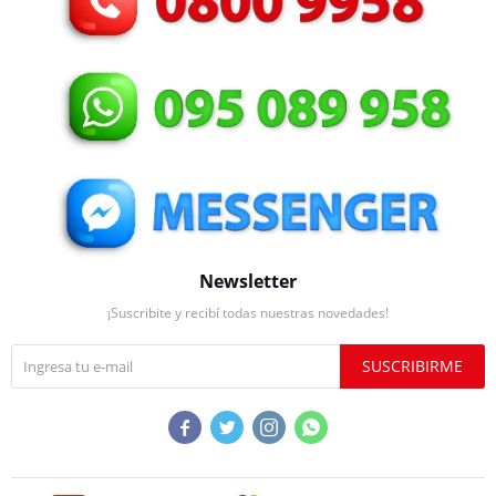
Newsletter
¡Suscribite y recibí todas nuestras novedades!
SUSCRIBIRME



